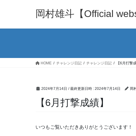
コ
ナ
ン
ビ
岡村雄斗【Official web
テ
ゲ
ン
ー
ツ
シ
へ
ョ
ス
ン
キ
に
ッ
移
HOME
チャレンジ日記
チャレンジ日記
【6月打撃
プ
動
2024年7月14日
/ 最終更新日時 :
2024年7月14日
岡
【6月打撃成績】
いつもご覧いただきありがとうございます！