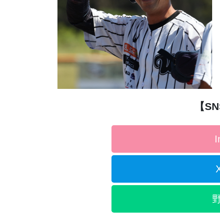
【S
I
X