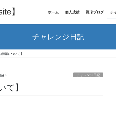
site】
ホーム
個人成績
野球ブログ
チ
チャレンジ日記
動情報について】
チャレンジ日記
村雄斗
いて】