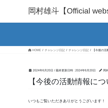
コ
ナ
ン
ビ
岡村雄斗【Official web
テ
ゲ
ン
ー
ツ
シ
へ
ョ
ス
ン
キ
に
ッ
移
HOME
チャレンジ日記
チャレンジ日記
【今後の活
プ
動
2024年6月20日
/ 最終更新日時 :
2024年6月20日
岡
【今後の活動情報につ
いつもご覧いただきありがとうございます！