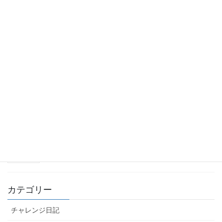
2025年11月10日
【一軍デビュー！】
2025年11月2日
【オーストラリア初戦！】
2025年10月26日
【オーストラリア2ndシーズンの始まり】
2025年10月14日
カテゴリー
チャレンジ日記